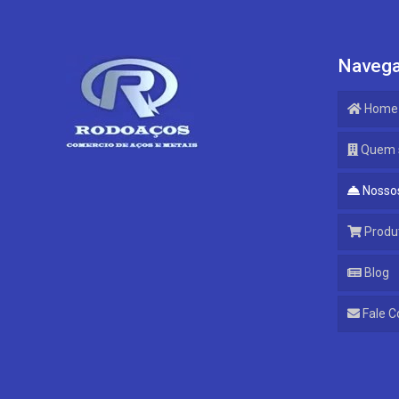
Navega
Home
Quem 
Nossos
Produ
Blog
Fale C