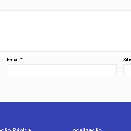
E-mail
*
Sit
ção Rápida
Localização