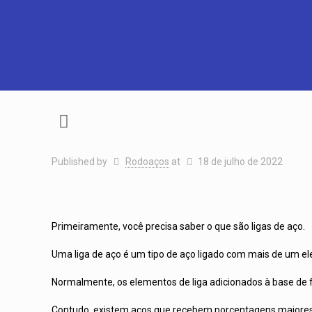
Published by
Rodoaços
at
18 de julho de 2022
Primeiramente, você precisa saber o que são ligas de aço.
Uma liga de aço é um tipo de aço ligado com mais de um ele
Normalmente, os elementos de liga adicionados à base de f
Contudo, existem aços que recebem porcentagens maiores