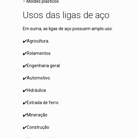
– Moldes plásticos
Usos das ligas de aço
Em suma, as ligas de aço possuem amplo uso:
✔️Agricultura.
✔️Rolamentos.
✔️Engenharia geral.
✔️Automotivo.
✔️Hidráulica
✔️Estrada de ferro
✔️Mineração
✔️Construção