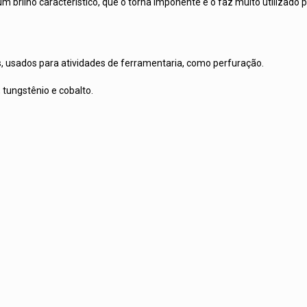
 brilho característico, que o torna imponente e o faz muito utilizado p
s, usados para atividades de ferramentaria, como perfuração.
tungstênio e cobalto.
.