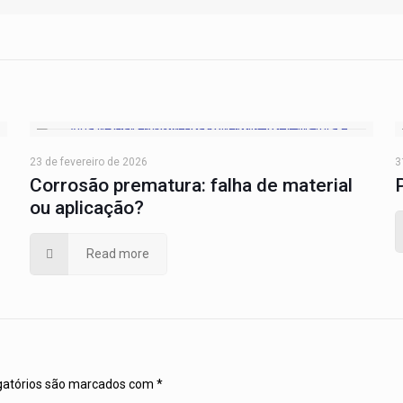
23 de fevereiro de 2026
3
Corrosão prematura: falha de material
ou aplicação?
Read more
gatórios são marcados com
*