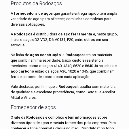
Produtos da Rodoaços
A
fornecedora de aços
que garante entrega rápido tem ampla
variedade de aços para oferecer, com linhas completas para
diversas aplicações.
A
Rodoaços
é distribuidora de
aço ferramenta
e, neste grupo,
inclui os aços D2-VD2, D6-VC131, P20, entre outros em seu
estoque.
Na linha de
aços construção
, a
Rodoaços
tem os materiais
que combinam maleabilidade, baixo custo e resistência
mecânica, como os aços 4140, 4340, 8620 e 8640.Já na linha de
aço carbono
estão os aços A36, 1020 e 1045, que combinam
ferro e carbono de acordo com cada aplicação.
Vale destacar, por fim, que a
Rodoaços
trabalha com materiais
de qualidade e excelente procedência, como Gerdau e Arcellor
Mittal e Villares.
Fornecedor de aços
O site da
Rodoaços
é completo e tem informações sobre
diversos tipos de aços e metais fornecidos pela empresa. Para
conhecer a linha completa clique no menu “produtos” no topo